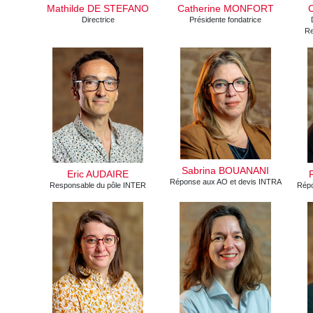
Mathilde DE STEFANO
Catherine MONFORT
Directrice
Présidente fondatrice
Re
Sabrina BOUANANI
Eric AUDAIRE
Réponse aux AO et devis INTRA
Responsable du pôle INTER
Répo