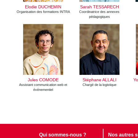
Elodie DUCHEMIN
Sarah TESSARECH
Organisation des formations INTRA
Coordinatrice des annexes
pédagogiques
Jules COMODE
Stéphane ALLALI
Y
Assistant communication web et
Chargé de la logistique
événementiel
Qui sommes-nous ?
Nos autres s