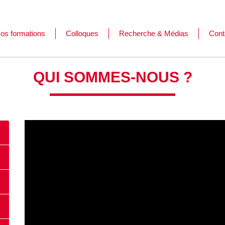
os formations
Colloques
Recherche & Médias
Cont
ormations
es journées de l'Afar
QUI SOMMES-NOUS ?
ursus