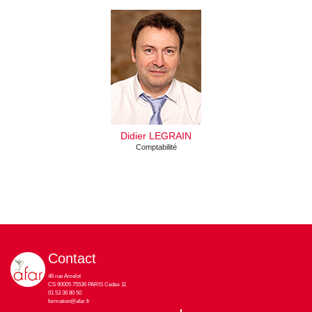
Didier LEGRAIN
Comptabilité
Contact
46 rue Amelot
CS 90005 75536 PARIS Cedex 11
01 53 36 80 50
formation@afar.fr