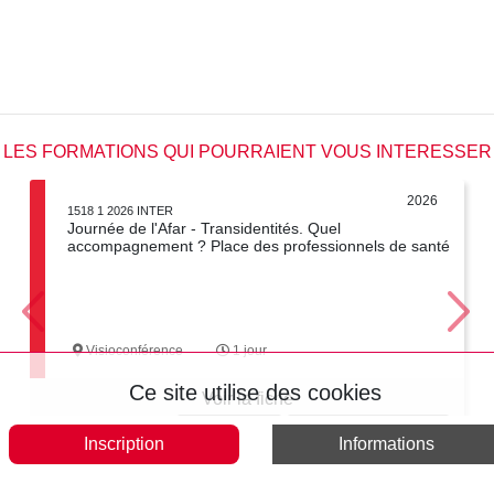
LES FORMATIONS QUI POURRAIENT VOUS INTERESSER
2026
1518 1 2026 INTER
Journée de l'Afar - Transidentités. Quel
accompagnement ? Place des professionnels de santé
Visioconférence
1 jour
Ce site utilise des cookies
Voir la fiche
Tout accepter
Tout interdire
Politique de confidentialité
Inscription
Informations
Voir tous les formations en « JOURNEES DE L'AFAR »