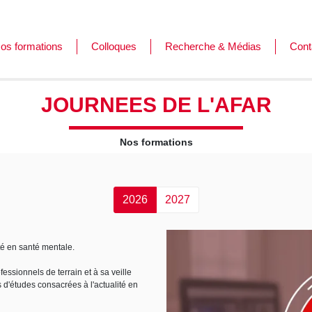
os formations
Colloques
Recherche & Médias
Cont
ormations
es journées de l'Afar
JOURNEES DE L'AFAR
ursus
Nos formations
2026
2027
té en santé mentale.
essionnels de terrain et à sa veille
s d'études consacrées à l'actualité en