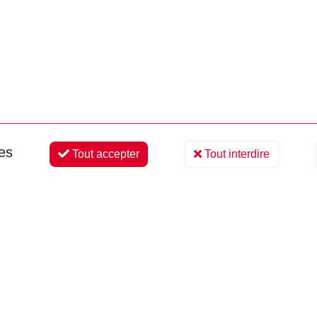
ies
Tout accepter
Tout interdire