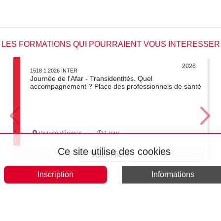
LES FORMATIONS QUI POURRAIENT VOUS INTERESSER
2026
1518 1 2026 INTER
Journée de l'Afar - Transidentités. Quel
accompagnement ? Place des professionnels de santé
Visioconférence
1 jour
Ce site utilise des cookies
Voir la fiche
Tout accepter
Tout interdire
Politique de confidentialité
Inscription
Informations
Voir tous les formations en « JOURNEES DE L'AFAR »
Télécharger le catalogue