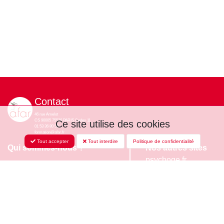
Contact
46 rue Amelot
CS 90005 75536 PARIS Cedex 11
Ce site utilise des cookies
01 53 36 80 50
formation@afar.fr
Tout accepter
Tout interdire
Politique de confidentialité
Qui sommes-nous ?
Nos autres sites
psychoge.fr
Nos formations
colloquesafar.fr
Colloques
syndromedediogene.f
Actualités et médias
Suivez-nous
Contact et infos