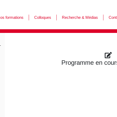
os formations
Colloques
Recherche & Médias
Cont
ormations
es journées de l'Afar
ursus
Programme en cours