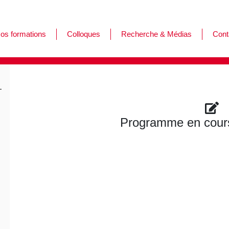
os formations
Colloques
Recherche & Médias
Cont
ormations
es journées de l'Afar
ursus
Programme en cours