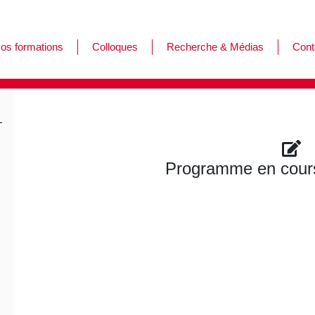
os formations
Colloques
Recherche & Médias
Cont
ormations
es journées de l'Afar
ursus
Programme en cours