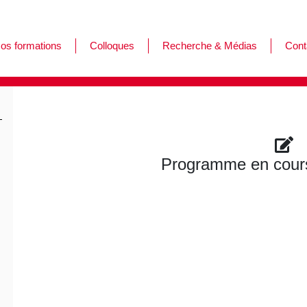
os formations
Colloques
Recherche & Médias
Cont
ormations
es journées de l'Afar
ursus
Programme en cours