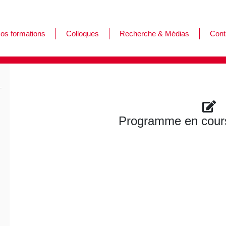
os formations
Colloques
Recherche & Médias
Cont
ormations
es journées de l'Afar
ursus
Programme en cours